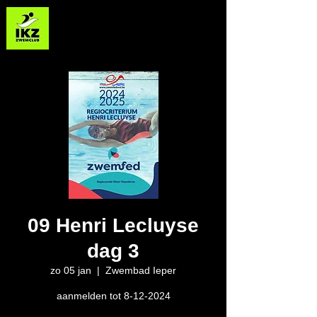
Zwemclub IKZ - Izegemse Krekel Zwemmers
09 Henri Lecluyse
dag 3
zo 05 jan
  |  
Zwembad Ieper
aanmelden tot 8-12-2024