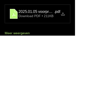
2025.01.05 voorprogramma HL DAG 3 Ieper
.pdf
Download PDF • 211KB
Meer weergeven
IKZ Izegemse Krekel Zwemmers
info@zwemclubikz.be
BE91
9611 8135 9376