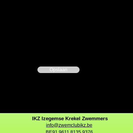
Opslaan
IKZ Izegemse Krekel Zwemmers
info@zwemclubikz.be
BE91 9611 8135 9376