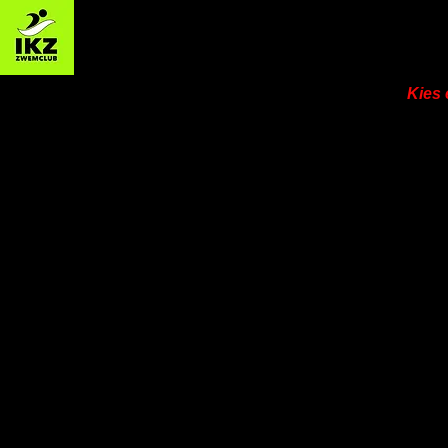
Zwemclub IKZ - Izegemse Kr
Kies 