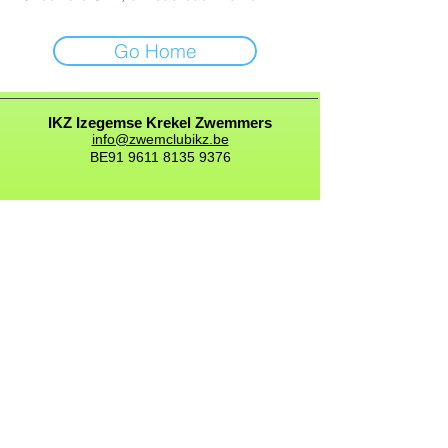
Go Home
IKZ Izegemse Krekel Zwemmers
info@zwemclubikz.be
BE91
9611 8135 9376