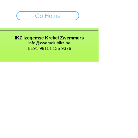
Go Home
IKZ Izegemse Krekel Zwemmers
info@zwemclubikz.be
BE91
9611 8135 9376