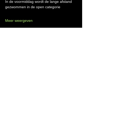
In de voormiddag wordt de lange afstand 
gezwommen in de open categorie
Meer weergeven
IKZ Izegemse Krekel Zwemmers
info@zwemclubikz.be
BE91
9611 8135 9376