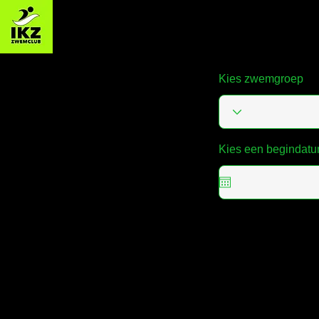
Zwemclub IKZ - Izegemse Kr
Kies zwemgroep
Kies een begindat